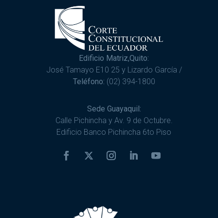
Edificio Matriz,Quito:
José Tamayo E10 25 y Lizardo García /
Teléfono:
(02) 394-1800
Sede Guayaquil:
Calle Pichincha y Av. 9 de Octubre.
Edificio Banco Pichincha 6to Piso