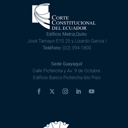
Edificio Matriz,Quito:
José Tamayo E10 25 y Lizardo García /
Teléfono:
(02) 394-1800
Sede Guayaquil:
Calle Pichincha y Av. 9 de Octubre.
Edificio Banco Pichincha 6to Piso