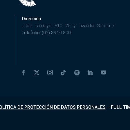
Dirección:
José Tamayo E10 25 y Lizardo García /
Teléfono:
(02) 394-1800
OLÍTICA DE PROTECCIÓN DE DATOS PERSONALES
–
FULL TI
Desarrollado por
Fundapi