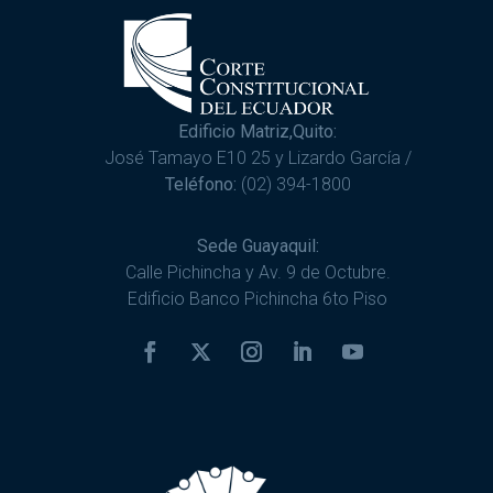
Edificio Matriz,Quito:
José Tamayo E10 25 y Lizardo García /
Teléfono:
(02) 394-1800
Sede Guayaquil:
Calle Pichincha y Av. 9 de Octubre.
Edificio Banco Pichincha 6to Piso