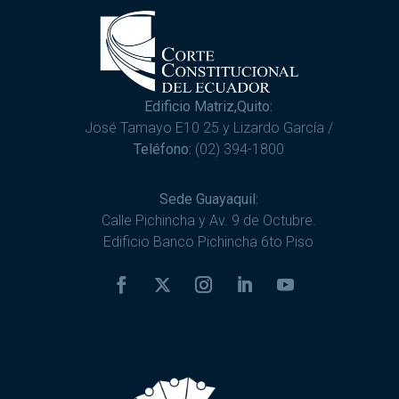
Edificio Matriz,Quito:
José Tamayo E10 25 y Lizardo García /
Teléfono:
(02) 394-1800
Sede Guayaquil:
Calle Pichincha y Av. 9 de Octubre.
Edificio Banco Pichincha 6to Piso