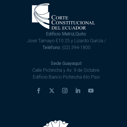
Edificio Matriz,Quito:
José Tamayo E10 25 y Lizardo García /
Teléfono:
(02) 394-1800
Sede Guayaquil:
Calle Pichincha y Av. 9 de Octubre.
Edificio Banco Pichincha 6to Piso