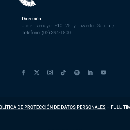
Dirección:
José Tamayo E10 25 y Lizardo García /
Teléfono:
(02) 394-1800
OLÍTICA DE PROTECCIÓN DE DATOS PERSONALES
–
FULL TI
Desarrollado por
Fundapi