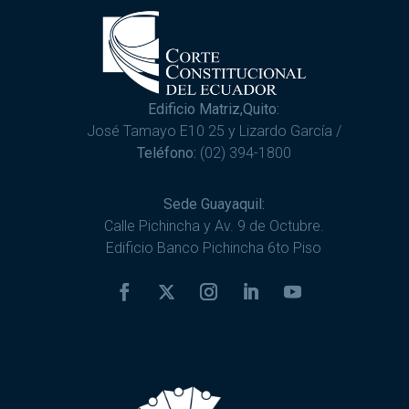
Edificio Matriz,Quito:
José Tamayo E10 25 y Lizardo García /
Teléfono:
(02) 394-1800
Sede Guayaquil:
Calle Pichincha y Av. 9 de Octubre.
Edificio Banco Pichincha 6to Piso