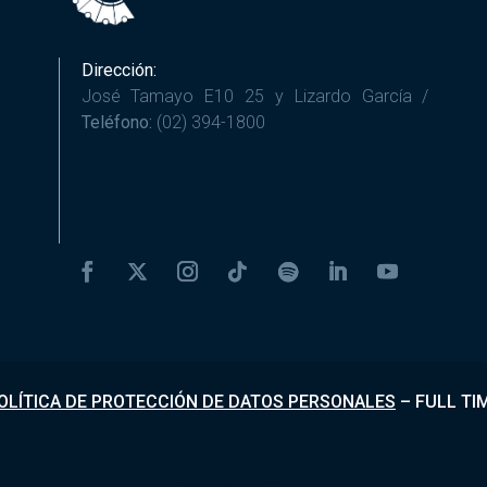
Dirección:
José Tamayo E10 25 y Lizardo García /
Teléfono:
(02) 394-1800
OLÍTICA DE PROTECCIÓN DE DATOS PERSONALES
–
FULL TI
Desarrollado por
Fundapi