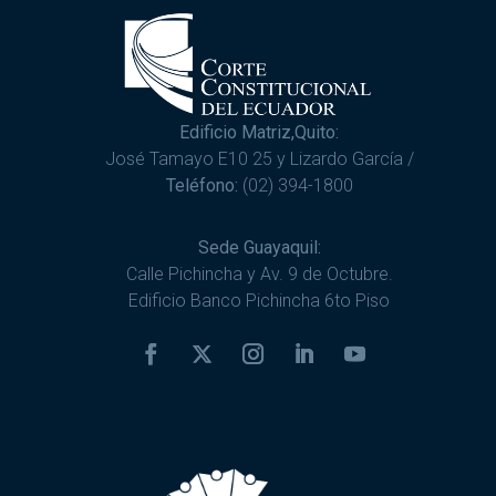
Edificio Matriz,Quito:
José Tamayo E10 25 y Lizardo García /
Teléfono:
(02) 394-1800
Sede Guayaquil:
Calle Pichincha y Av. 9 de Octubre.
Edificio Banco Pichincha 6to Piso