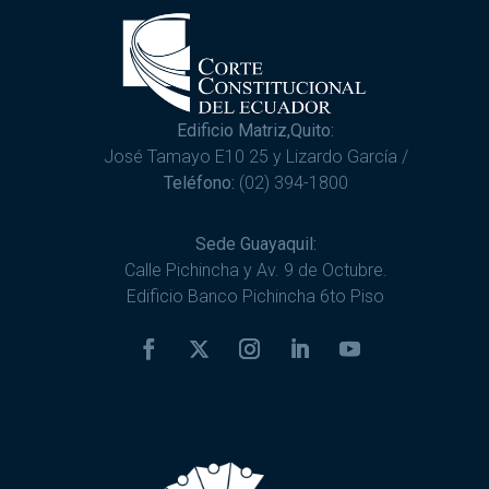
Edificio Matriz,Quito:
José Tamayo E10 25 y Lizardo García /
Teléfono:
(02) 394-1800
Sede Guayaquil:
Calle Pichincha y Av. 9 de Octubre.
Edificio Banco Pichincha 6to Piso