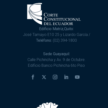
Edificio Matriz,Quito:
José Tamayo E10 25 y Lizardo García /
Teléfono:
(02) 394-1800
Sede Guayaquil:
Calle Pichincha y Av. 9 de Octubre.
Edificio Banco Pichincha 6to Piso