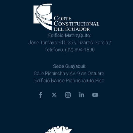
Edificio Matriz,Quito:
José Tamayo E10 25 y Lizardo García /
Teléfono:
(02) 394-1800
Sede Guayaquil:
Calle Pichincha y Av. 9 de Octubre.
Edificio Banco Pichincha 6to Piso