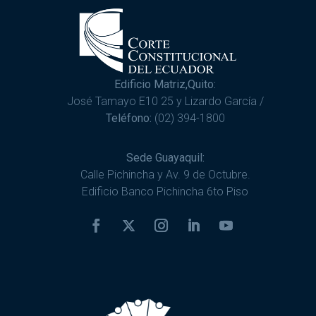
Edificio Matriz,Quito:
José Tamayo E10 25 y Lizardo García /
Teléfono:
(02) 394-1800
Sede Guayaquil:
Calle Pichincha y Av. 9 de Octubre.
Edificio Banco Pichincha 6to Piso