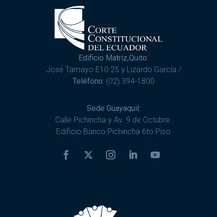
Edificio Matriz,Quito:
José Tamayo E10 25 y Lizardo García /
Teléfono:
(02) 394-1800
Sede Guayaquil:
Calle Pichincha y Av. 9 de Octubre.
Edificio Banco Pichincha 6to Piso