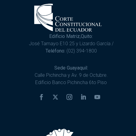
Edificio Matriz,Quito:
José Tamayo E10 25 y Lizardo García /
Teléfono:
(02) 394-1800
Sede Guayaquil:
Calle Pichincha y Av. 9 de Octubre.
Edificio Banco Pichincha 6to Piso