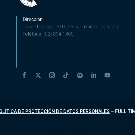
Dirección:
José Tamayo E10 25 y Lizardo García /
Teléfono:
(02) 394-1800
OLÍTICA DE PROTECCIÓN DE DATOS PERSONALES
–
FULL TI
Desarrollado por
Fundapi