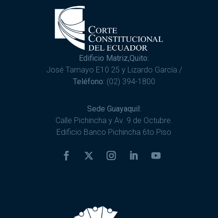
Edificio Matriz,Quito:
José Tamayo E10 25 y Lizardo García /
Teléfono:
(02) 394-1800
Sede Guayaquil:
Calle Pichincha y Av. 9 de Octubre.
Edificio Banco Pichincha 6to Piso