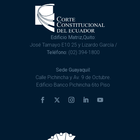
Edificio Matriz,Quito:
José Tamayo E10 25 y Lizardo García /
Teléfono:
(02) 394-1800
Sede Guayaquil:
Calle Pichincha y Av. 9 de Octubre.
Edificio Banco Pichincha 6to Piso