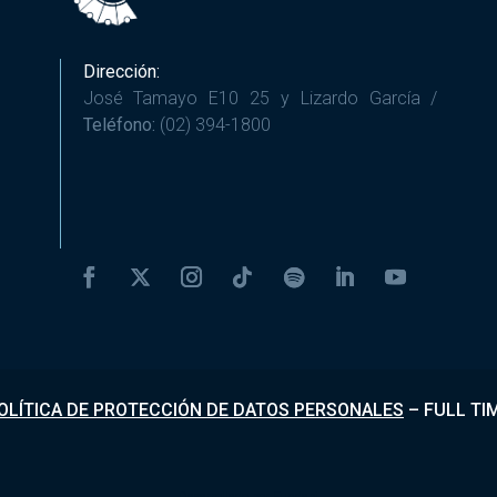
Dirección:
José Tamayo E10 25 y Lizardo García /
Teléfono:
(02) 394-1800
OLÍTICA DE PROTECCIÓN DE DATOS PERSONALES
–
FULL TI
Desarrollado por
Fundapi