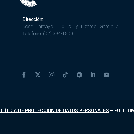
Dirección:
José Tamayo E10 25 y Lizardo García /
Teléfono:
(02) 394-1800
OLÍTICA DE PROTECCIÓN DE DATOS PERSONALES
–
FULL TI
Desarrollado por
Fundapi