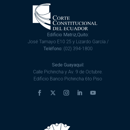
Edificio Matriz,Quito:
José Tamayo E10 25 y Lizardo García /
Teléfono:
(02) 394-1800
Sede Guayaquil:
Calle Pichincha y Av. 9 de Octubre.
Edificio Banco Pichincha 6to Piso