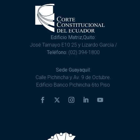
Edificio Matriz,Quito:
José Tamayo E10 25 y Lizardo García /
Teléfono:
(02) 394-1800
Sede Guayaquil:
Calle Pichincha y Av. 9 de Octubre.
Edificio Banco Pichincha 6to Piso