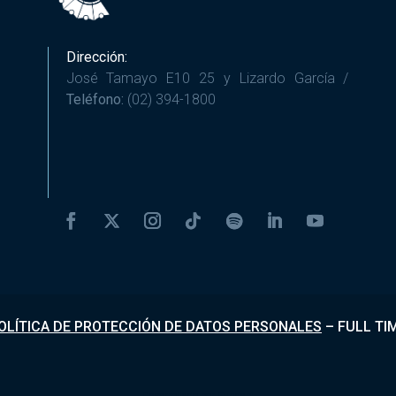
Dirección:
José Tamayo E10 25 y Lizardo García /
Teléfono:
(02) 394-1800
OLÍTICA DE PROTECCIÓN DE DATOS PERSONALES
–
FULL TI
Desarrollado por
Fundapi