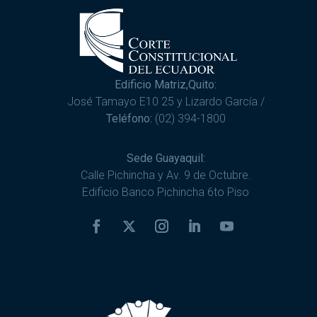
Edificio Matriz,Quito:
José Tamayo E10 25 y Lizardo García /
Teléfono:
(02) 394-1800
Sede Guayaquil:
Calle Pichincha y Av. 9 de Octubre.
Edificio Banco Pichincha 6to Piso