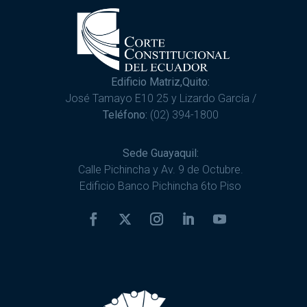
Edificio Matriz,Quito:
José Tamayo E10 25 y Lizardo García /
Teléfono:
(02) 394-1800
Sede Guayaquil:
Calle Pichincha y Av. 9 de Octubre.
Edificio Banco Pichincha 6to Piso