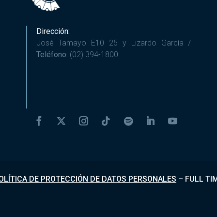
Dirección:
José Tamayo E10 25 y Lizardo García /
Teléfono:
(02) 394-1800
OLÍTICA DE PROTECCIÓN DE DATOS PERSONALES
–
FULL TI
Desarrollado por
Fundapi