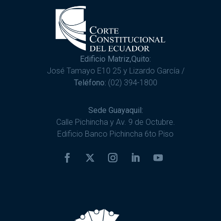
Edificio Matriz,Quito:
José Tamayo E10 25 y Lizardo García /
Teléfono:
(02) 394-1800
Sede Guayaquil:
Calle Pichincha y Av. 9 de Octubre.
Edificio Banco Pichincha 6to Piso