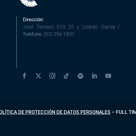
Dirección:
José Tamayo E10 25 y Lizardo García /
Teléfono:
(02) 394-1800
OLÍTICA DE PROTECCIÓN DE DATOS PERSONALES
–
FULL TI
Desarrollado por
Fundapi