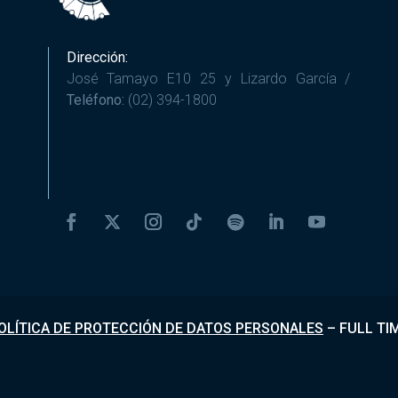
Dirección:
José Tamayo E10 25 y Lizardo García /
Teléfono:
(02) 394-1800
OLÍTICA DE PROTECCIÓN DE DATOS PERSONALES
–
FULL TI
Desarrollado por
Fundapi