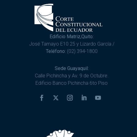
Edificio Matriz,Quito:
José Tamayo E10 25 y Lizardo García /
Teléfono:
(02) 394-1800
Sede Guayaquil:
Calle Pichincha y Av. 9 de Octubre.
Edificio Banco Pichincha 6to Piso