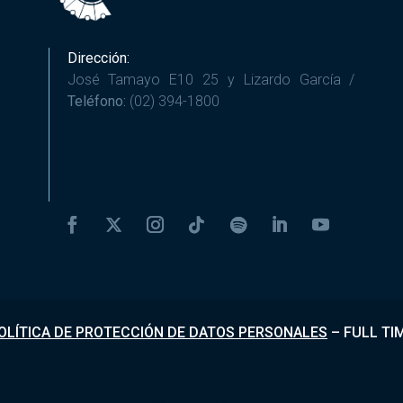
Dirección:
José Tamayo E10 25 y Lizardo García /
Teléfono:
(02) 394-1800
OLÍTICA DE PROTECCIÓN DE DATOS PERSONALES
–
FULL TI
Desarrollado por
Fundapi