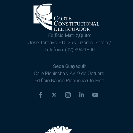
Edificio Matriz,Quito:
José Tamayo E10 25 y Lizardo García /
Teléfono:
(02) 394-1800
Sede Guayaquil:
Calle Pichincha y Av. 9 de Octubre.
Edificio Banco Pichincha 6to Piso