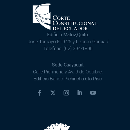
Edificio Matriz,Quito:
José Tamayo E10 25 y Lizardo García /
Teléfono:
(02) 394-1800
Sede Guayaquil:
Calle Pichincha y Av. 9 de Octubre.
Edificio Banco Pichincha 6to Piso