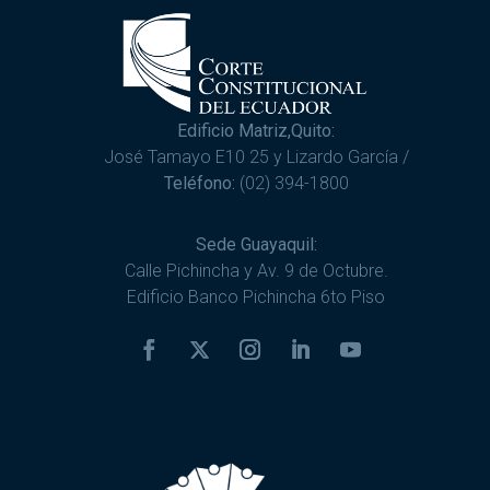
Edificio Matriz,Quito:
José Tamayo E10 25 y Lizardo García /
Teléfono:
(02) 394-1800
Sede Guayaquil:
Calle Pichincha y Av. 9 de Octubre.
Edificio Banco Pichincha 6to Piso