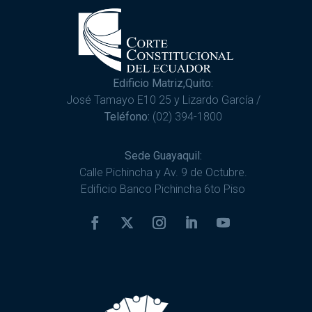
Edificio Matriz,Quito:
José Tamayo E10 25 y Lizardo García /
Teléfono:
(02) 394-1800
Sede Guayaquil:
Calle Pichincha y Av. 9 de Octubre.
Edificio Banco Pichincha 6to Piso