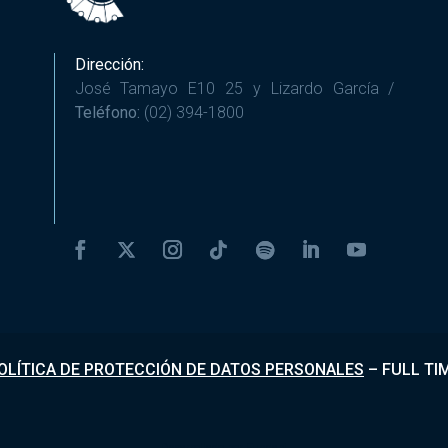
Dirección:
José Tamayo E10 25 y Lizardo García /
Teléfono:
(02) 394-1800
OLÍTICA DE PROTECCIÓN DE DATOS PERSONALES
–
FULL TI
Desarrollado por
Fundapi