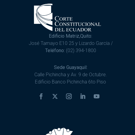
Edificio Matriz,Quito:
José Tamayo E10 25 y Lizardo García /
Teléfono:
(02) 394-1800
Sede Guayaquil:
Calle Pichincha y Av. 9 de Octubre.
Edificio Banco Pichincha 6to Piso