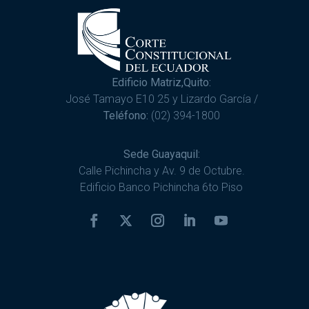
Edificio Matriz,Quito:
José Tamayo E10 25 y Lizardo García /
Teléfono:
(02) 394-1800
Sede Guayaquil:
Calle Pichincha y Av. 9 de Octubre.
Edificio Banco Pichincha 6to Piso