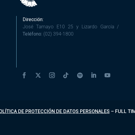
Dirección:
José Tamayo E10 25 y Lizardo García /
Teléfono:
(02) 394-1800
OLÍTICA DE PROTECCIÓN DE DATOS PERSONALES
–
FULL TI
Desarrollado por
Fundapi