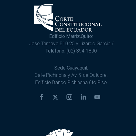
Edificio Matriz,Quito:
José Tamayo E10 25 y Lizardo García /
Teléfono:
(02) 394-1800
Sede Guayaquil:
Calle Pichincha y Av. 9 de Octubre.
Edificio Banco Pichincha 6to Piso