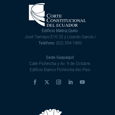
Edificio Matriz,Quito:
José Tamayo E10 25 y Lizardo García /
Teléfono:
(02) 394-1800
Sede Guayaquil:
Calle Pichincha y Av. 9 de Octubre.
Edificio Banco Pichincha 6to Piso