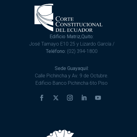
Edificio Matriz,Quito:
José Tamayo E10 25 y Lizardo García /
Teléfono:
(02) 394-1800
Sede Guayaquil:
Calle Pichincha y Av. 9 de Octubre.
Edificio Banco Pichincha 6to Piso