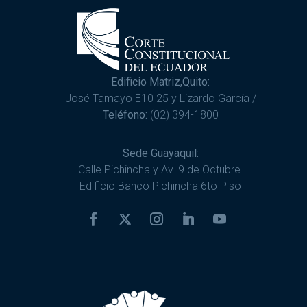
Edificio Matriz,Quito:
José Tamayo E10 25 y Lizardo García /
Teléfono:
(02) 394-1800
Sede Guayaquil:
Calle Pichincha y Av. 9 de Octubre.
Edificio Banco Pichincha 6to Piso