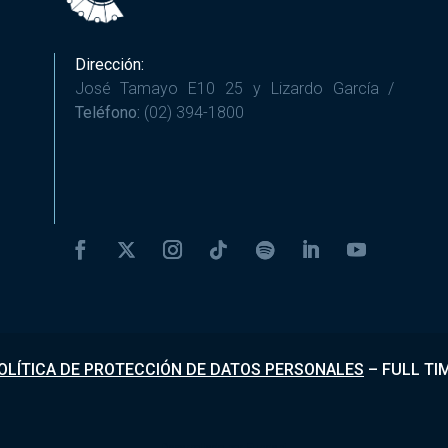
Dirección:
José Tamayo E10 25 y Lizardo García /
Teléfono:
(02) 394-1800
OLÍTICA DE PROTECCIÓN DE DATOS PERSONALES
–
FULL TI
Desarrollado por
Fundapi