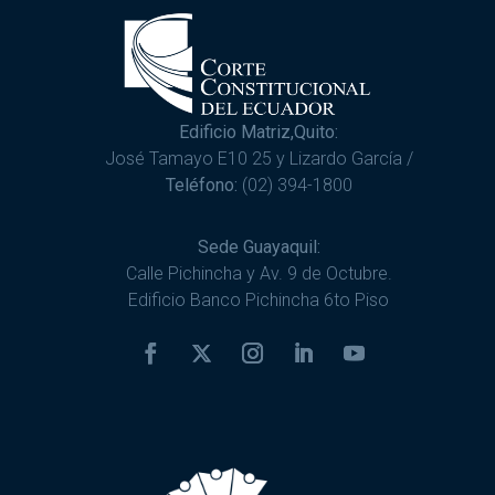
Edificio Matriz,Quito:
José Tamayo E10 25 y Lizardo García /
Teléfono:
(02) 394-1800
Sede Guayaquil:
Calle Pichincha y Av. 9 de Octubre.
Edificio Banco Pichincha 6to Piso