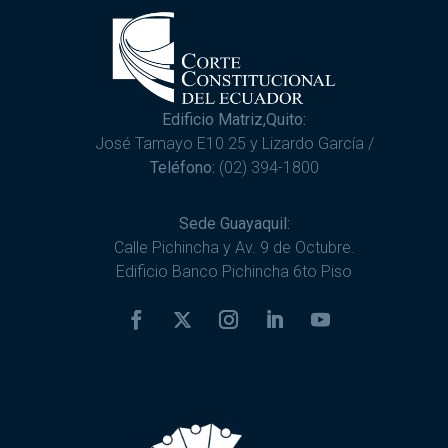
Edificio Matriz,Quito:
José Tamayo E10 25 y Lizardo García /
Teléfono:
(02) 394-1800
Sede Guayaquil:
Calle Pichincha y Av. 9 de Octubre.
Edificio Banco Pichincha 6to Piso