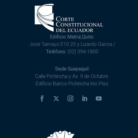
Edificio Matriz,Quito:
José Tamayo E10 25 y Lizardo García /
Teléfono:
(02) 394-1800
Sede Guayaquil:
Calle Pichincha y Av. 9 de Octubre.
Edificio Banco Pichincha 6to Piso