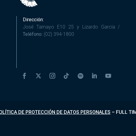
Dirección:
José Tamayo E10 25 y Lizardo García /
Teléfono:
(02) 394-1800
OLÍTICA DE PROTECCIÓN DE DATOS PERSONALES
–
FULL TI
Desarrollado por
Fundapi