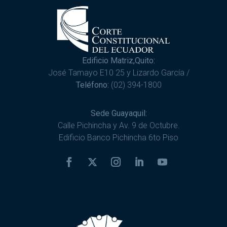
Edificio Matriz,Quito:
José Tamayo E10 25 y Lizardo García /
Teléfono:
(02) 394-1800
Sede Guayaquil:
Calle Pichincha y Av. 9 de Octubre.
Edificio Banco Pichincha 6to Piso